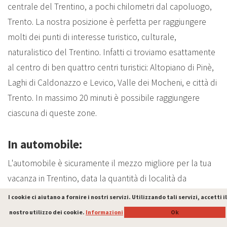
centrale del Trentino, a pochi chilometri dal capoluogo,
Trento. La nostra posizione è perfetta per raggiungere
molti dei punti di interesse turistico, culturale,
naturalistico del Trentino. Infatti ci troviamo esattamente
al centro di ben quattro centri turistici: Altopiano di Pinè,
Laghi di Caldonazzo e Levico, Valle dei Mocheni, e città di
Trento. In massimo 20 minuti è possibile raggiungere
ciascuna di queste zone.
In automobile:
L'automobile è sicuramente il mezzo migliore per la tua
vacanza in Trentino, data la quantità di località da
scoprire.
I cookie ci aiutano a fornire i nostri servizi. Utilizzando tali servizi, accetti il
I cookie ci aiutano a fornire i nostri servizi. Utilizzando tali servizi, accetti il
Da Trento:
Autostrada A22 Modena-Brennero, uscita
nostro utilizzo dei cookie.
nostro utilizzo dei cookie.
Informazioni
Informazioni
Ok
Ok
Trento Sud; SS47 Superstrada della Valsugana direzione