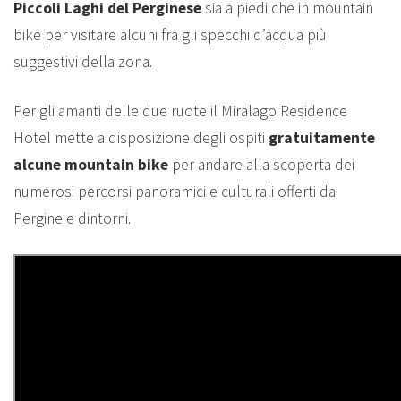
Piccoli Laghi del Perginese
sia a piedi che in mountain
bike per visitare alcuni fra gli specchi d’acqua più
suggestivi della zona.
Per gli amanti delle due ruote il Miralago Residence
Hotel mette a disposizione degli ospiti
gratuitamente
alcune mountain bike
per andare alla scoperta dei
numerosi percorsi panoramici e culturali offerti da
Pergine e dintorni.