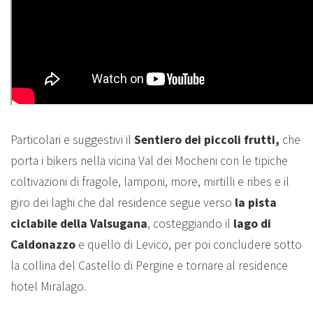
Particolari e suggestivi il
Sentiero dei piccoli frutti,
che
porta i bikers nella vicina Val dei Mocheni con le tipiche
coltivazioni di fragole, lamponi, more, mirtilli e ribes e il
giro dei laghi che dal residence segue verso
la pista
ciclabile della Valsugana
, costeggiando il
lago di
Caldonazzo
e quello di Levico, per poi concludere sotto
la collina del Castello di Pergine e tornare al residence
hotel Miralago.