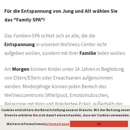
Für die Entspannung von Jung und Alt wählen Sie
das "Family SPA"!
Das Familien-SPA richtet sich an alle, die die
Entspannung
in unserem Wellness-Center nicht
aufgeben wollen, sondern mit ihrer
Familie
teilen wollen.
Am
Morgen
können Kinder unter 14 Jahren in Begleitung
von Eltern/Eltern oder Erwachsenen aufgenommen
werden. Minderjährige können jeden Bereich des
Wellnesszentrums (Whirlpool, Emotionsduschen,
Relaxzone mit Kino und Kräutertee-Ecke), außerhalb der
Cookies erleichtern die Bereitstellung unserer Dienste. Mit der Nutzung unser
Cookies erleichtern die Bereitstellung unserer Dienste. Mit der Nutzung unser
finnischen Sauna und des Türkischen Bades nutzen.
Dienste erklären Sie sich damit einverstanden, dass wir Cookies verwenden.
Dienste erklären Sie sich damit einverstanden, dass wir Cookies verwenden.
Weitere Informationen
Weitere Informationen
Informationen
Informationen
Ok
Ok
Öffnungszeiten:
von 09:00 bis 14:00 Uhr, auf Anfrage.